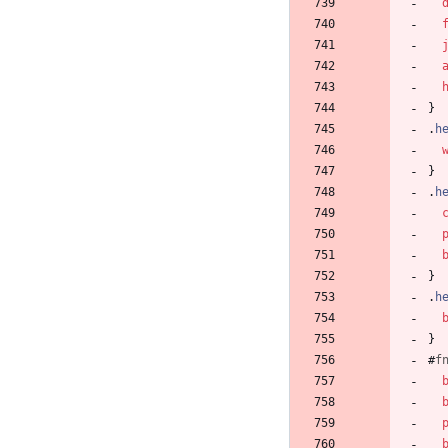
}
.
h
}
.
h
}
.
h
}
#
f