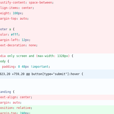
justify-content
:
space-between
;
align-items
:
center
;
height
:
100
px
;
margin-top
:
auto
;
ooter
a
{
color
:
#fff
;
margin-left
:
12
px
;
text-decoration
:
none
;
edia
only
screen
and
(
max-width
:
1328px
)
{
body
{
padding
:
0
48
px
!important
;
823,20 +759,20 @@ button[type="submit"]:hover {
}
landing
{
text-align
:
center
;
margin
:
auto
;
position
:
relative
;
margin-top
:
240
px
;