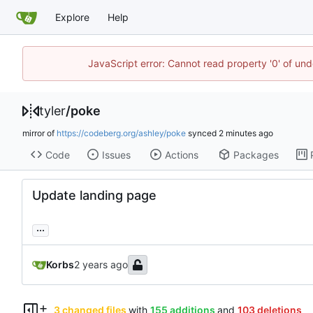
Explore
Help
JavaScript error: Cannot read property '0' of und
tyler
/
poke
mirror of
https://codeberg.org/ashley/poke
synced
Code
Issues
Actions
Packages
Update landing page
...
Korbs
3 changed files
with
155 additions
and
103 deletions