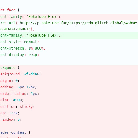
ont-face
{
font-family
:
"PokeTube Flex"
;
src
:
url
(
"https://p.poketube.fun/https://cdn.glitch.global/43b66
16683434286881"
)
;
font-family
:
"PokeTube Flex"
;
font-style
:
normal
;
font-stretch
:
1
%
800
%
;
font-display
:
swap
;
ockquote
{
background
:
#f2dda8
;
margin
:
0
;
padding
:
6
px
12
px
;
border-radius
:
4
px
;
color
:
#000
;
position
:
sticky
;
top
:
12
px
;
z-index
:
5
;
eader-content
{