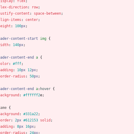
display
:
flex
;
flex-direction
:
row
;
justify-content
:
space-between
;
align-items
:
center
;
height
:
100
px
;
eader-content-start
img
{
width
:
140
px
;
eader-content-end
a
{
color
:
#fff
;
padding
:
10
px
12
px
;
border-radius
:
50
px
;
eader-content-end
a
:
hover
{
background
:
#ffffff
2
e
;
name
{
background
:
#331a22
;
border
:
2
px
#612153
solid
;
padding
:
8
px
16
px
;
border-radius
:
24
px
;